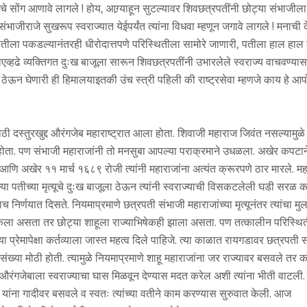
े सोंग आणावे लागले ! होय, आग्र्याहून सुटल्यावर शिवछत्रपतींनी छोट्या संभाजीला
जीराजे सुखरूप स्वराज्यात येईपर्यंत त्यांना विधवा म्हणून जगावे लागले ! मनाची 
े पतीला पकडल्यानंतरही धीरोदात्तपणे परिस्थितीला सामोरे जाणारी, पतीला हाल हा
एव्हढे व्यक्तिगत दुःख बाजूला सारून शिवछत्रपतींनी उभारलेले स्वराज्य वाचवण्यास
ठेऊन घेणारी ही हिमालयाइतकी उंच स्त्री पहिली की राष्ट्रसेवा म्हणजे काय हे 
साठी दस्तुरखुद्द औरंगजेब महाराष्ट्रात आला होता. शिवाजी महाराज जिवंत नसल्यामुळ
ा होता. पण संभाजी महाराजांनी तो मनसुबा आपल्या पराक्रमाने उधळला. अखेर कपटा
े आणि अखेर ११ मार्च १६८९ रोजी त्यांनी महाराजांना अत्यंत क्रूरपणे ठार मारले. म
पल्या पतीच्या मृत्यूचे दुःख बाजूला ठेऊन त्यांनी स्वराज्याची विसकटलेली घडी सरळ
याच निर्णयात दिसते. नियमाप्रमाणे छत्रपती संभाजी महाराजांच्या मृत्यूनंतर त्यांचा मु
ह केला असता तर छोट्या शाहूला राज्याभिषेकही झाला असता. पण तत्कालीन परिस्थि
ा प्रेमापेक्षा कर्तव्याला जास्त महत्व दिले पाहिजे. त्या काळात रायगडावर छत्रपती 
संख्या मोठी होती. त्यामुळे नियमाप्रमाणे शाहू महाराजांना जर राज्यावर बसवले तर क
औरंगजेबाला स्वराज्याचा घास मिळवून देण्यास मदत करेल अशी त्यांना भीती वाटली.
ाज यांना गादीवर बसवले व स्वतः त्यांच्या वतीने काम करण्यास सुरुवात केली. आज