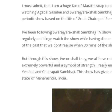
I must admit, that I am a huge fan of Marathi soap oper
watching Agabai Sasubai and Swarajyarakshak Sambhaji
periodic show based on the life of Great Chatrapati Sa
I’ve been following Swarajyarakshak Sambhaji TV show 
regularly and binge watch the show while having dinner.
of the cast that we don’t realise when 30 mins of the s
But through this show, I’ve or shall I say, we all have r
extremely powerful and a symbol of strength. I really 
Yesubai and Chatrapati Sambhaji. This show has given 
state of Maharashtra, India.