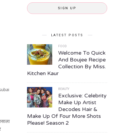
SIGN UP
LATEST POSTS
FOOD
Welcome To Quick
And Boujee Recipe
Collection By Miss.
Kitchen Kaur
subai
BEAUTY
Exclusive: Celebrity
Make Up Artist
Decodes Hair &
Make Up Of Four More Shots
हासाला
Please! Season 2
र