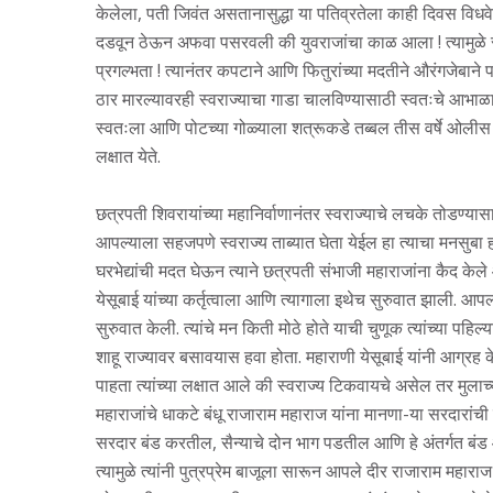
केलेला, पती जिवंत असतानासुद्धा या पतिव्रतेला काही दिवस विधवेच
दडवून ठेऊन अफवा पसरवली की युवराजांचा काळ आला ! त्यामुळे संभा
प्रगल्भता ! त्यानंतर कपटाने आणि फितुरांच्या मदतीने औरंगजेबान
ठार मारल्यावरही स्वराज्याचा गाडा चालविण्यासाठी स्वतःचे आभाळा
स्वतःला आणि पोटच्या गोळ्याला शत्रूकडे तब्बल तीस वर्षे ओलीस 
लक्षात येते.
छत्रपती शिवरायांच्या महानिर्वाणानंतर स्वराज्याचे लचके तोडण्या
आपल्याला सहजपणे स्वराज्य ताब्यात घेता येईल हा त्याचा मनसुब
घरभेद्यांची मदत घेऊन त्याने छत्रपती संभाजी महाराजांना कैद केल
येसूबाई यांच्या कर्तृत्वाला आणि त्यागाला इथेच सुरुवात झाली. आ
सुरुवात केली. त्यांचे मन किती मोठे होते याची चुणूक त्यांच्या पहिल्
शाहू राज्यावर बसावयास हवा होता. महाराणी येसूबाई यांनी आग्र
पाहता त्यांच्या लक्षात आले की स्वराज्य टिकवायचे असेल तर मुलाच्य
महाराजांचे धाकटे बंधू राजाराम महाराज यांना मानणा-या सरदारांची 
सरदार बंड करतील, सैन्याचे दोन भाग पडतील आणि हे अंतर्गत बंड 
त्यामुळे त्यांनी पुत्रप्रेम बाजूला सारून आपले दीर राजाराम महार