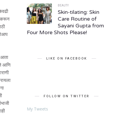
BEAUTY
केवढी
Skin-tilating: Skin
ल करून
Care Routine of
Sayani Gupta from
ाठी
Four More Shots Please!
आपोआप
े आता
LIKE ON FACEBOOK
ने आणि
हाराणी
 करायला
लगा
ती
FOLLOW ON TWITTER
संभाजी
My Tweets
ाही