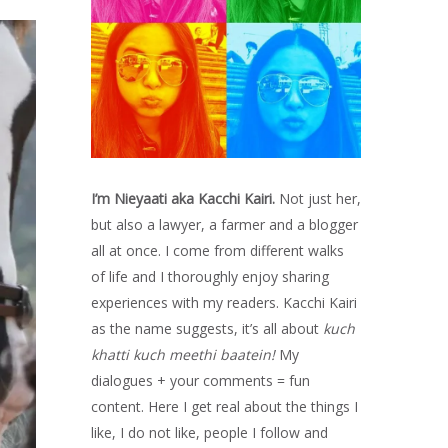
I’m Nieyaati aka Kacchi Kairi.
Not just her,
but also a lawyer, a farmer and a blogger
all at once. I come from different walks
of life and I thoroughly enjoy sharing
experiences with my readers. Kacchi Kairi
as the name suggests, it’s all about
kuch
khatti kuch meethi baatein!
My
dialogues + your comments = fun
content. Here I get real about the things I
like, I do not like, people I follow and