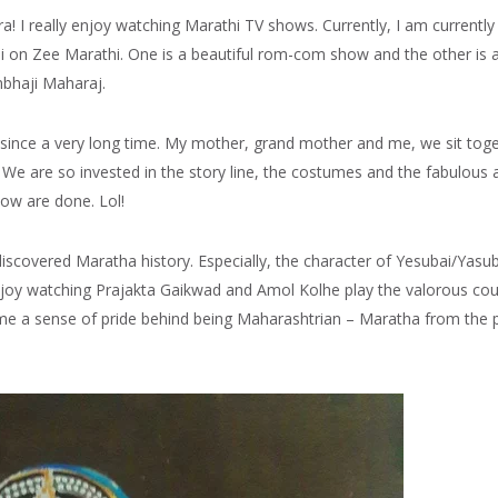
a! I really enjoy watching Marathi TV shows. Currently, I am currently
 on Zee Marathi. One is a beautiful rom-com show and the other is 
mbhaji Maharaj.
since a very long time. My mother, grand mother and me, we sit tog
 We are so invested in the story line, the costumes and the fabulous 
how are done. Lol!
ediscovered Maratha history. Especially, the character of Yesubai/Yasub
enjoy watching Prajakta Gaikwad and Amol Kolhe play the valorous cou
me a sense of pride behind being Maharashtrian – Maratha from the 